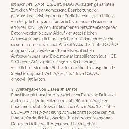
ist nach Art. 6 Abs. 1 S. 1 lit. b DSGVO zu den genannten
Zwecken für die angemessene Bearbeitung der
geforderten Leistungen und für die beidseitige Erfüllung
von Verpflichtungen erforderlich aus diesen Prozessen
erforderlich. Die von uns erhobenen personenbezogenen
Daten werden bis zum Ablauf der gesetzlichen
Aufbewahrungspflicht gespeichert und danach gelöscht,
es sei denn, dass wir nach Artikel 6 Abs. 1 S. 1 lit.c DSGVO
aufgrund von steuer- und handelsrechtlichen
Aufbewahrungs- und Dokumentationspflichten (aus HGB,
StGB oder AO) zu einer längeren Speicherung
verpflichtet sind oder Sie in eine darüber hinausgehende
Speicherung nach Art. 6 Abs. 1 S. 1 lit. a DSGVO
eingewilligt haben.
3. Weitergabe von Daten an Dritte
Eine Übermittlung Ihrer persönlichen Daten an Dritte zu
anderen als den im Folgenden aufgeführten Zwecken
findet nicht statt. Soweit dies nach Art. 6 Abs. 1 S. 1 lit. b
DSGVO für die Abwicklung von Geschäftsprozessen mit
Ihnen erforderlich ist, werden Ihre personenbezogenen
Daten an Dritte weitergegeben. Hierzu gehört