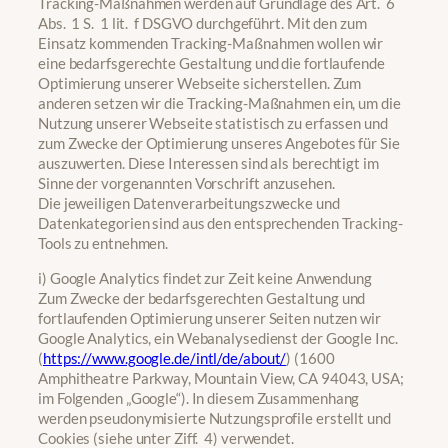
Tracking-Maßnahmen werden auf Grundlage des Art. 6
Abs. 1 S. 1 lit. f DSGVO durchgeführt. Mit den zum
Einsatz kommenden Tracking-Maßnahmen wollen wir
eine bedarfsgerechte Gestaltung und die fortlaufende
Optimierung unserer Webseite sicherstellen. Zum
anderen setzen wir die Tracking-Maßnahmen ein, um die
Nutzung unserer Webseite statistisch zu erfassen und
zum Zwecke der Optimierung unseres Angebotes für Sie
auszuwerten. Diese Interessen sind als berechtigt im
Sinne der vorgenannten Vorschrift anzusehen.
Die jeweiligen Datenverarbeitungszwecke und
Datenkategorien sind aus den entsprechenden Tracking-
Tools zu entnehmen.
i) Google Analytics findet zur Zeit keine Anwendung
Zum Zwecke der bedarfsgerechten Gestaltung und
fortlaufenden Optimierung unserer Seiten nutzen wir
Google Analytics, ein Webanalysedienst der Google Inc.
(
https://www.google.de/intl/de/about/
) (1600
Amphitheatre Parkway, Mountain View, CA 94043, USA;
im Folgenden „Google“). In diesem Zusammenhang
werden pseudonymisierte Nutzungsprofile erstellt und
Cookies (siehe unter Ziff. 4) verwendet.