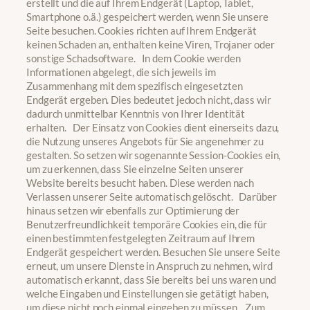
erstellt und die auf Ihrem Endgerät (Laptop, Tablet,
Smartphone o.ä.) gespeichert werden, wenn Sie unsere
Seite besuchen. Cookies richten auf Ihrem Endgerät
keinen Schaden an, enthalten keine Viren, Trojaner oder
sonstige Schadsoftware. In dem Cookie werden
Informationen abgelegt, die sich jeweils im
Zusammenhang mit dem spezifisch eingesetzten
Endgerät ergeben. Dies bedeutet jedoch nicht, dass wir
dadurch unmittelbar Kenntnis von Ihrer Identität
erhalten. Der Einsatz von Cookies dient einerseits dazu,
die Nutzung unseres Angebots für Sie angenehmer zu
gestalten. So setzen wir sogenannte Session-Cookies ein,
um zu erkennen, dass Sie einzelne Seiten unserer
Website bereits besucht haben. Diese werden nach
Verlassen unserer Seite automatisch gelöscht. Darüber
hinaus setzen wir ebenfalls zur Optimierung der
Benutzerfreundlichkeit temporäre Cookies ein, die für
einen bestimmten festgelegten Zeitraum auf Ihrem
Endgerät gespeichert werden. Besuchen Sie unsere Seite
erneut, um unsere Dienste in Anspruch zu nehmen, wird
automatisch erkannt, dass Sie bereits bei uns waren und
welche Eingaben und Einstellungen sie getätigt haben,
um diese nicht noch einmal eingeben zu müssen. Zum