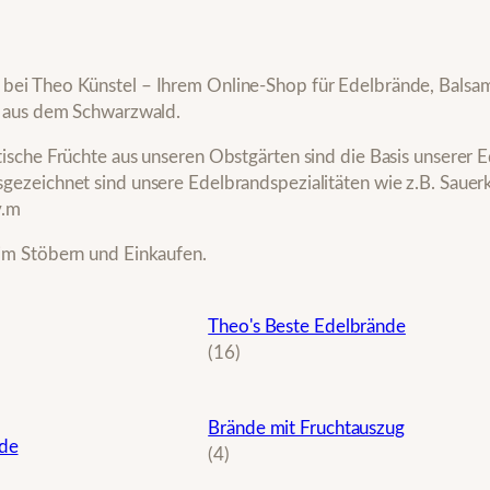
ei Theo Künstel – Ihrem Online-Shop für Edelbrände, Balsam
n aus dem Schwarzwald.
tische Früchte aus unseren Obstgärten sind die Basis unserer 
gezeichnet sind unsere Edelbrandspezialitäten wie z.B. Sauerk
v.m
im Stöbern und Einkaufen.
Theo's Beste Edelbrände
1
16
6
P
Brände mit Fruchtauszug
r
nde
4
4
o
P
d