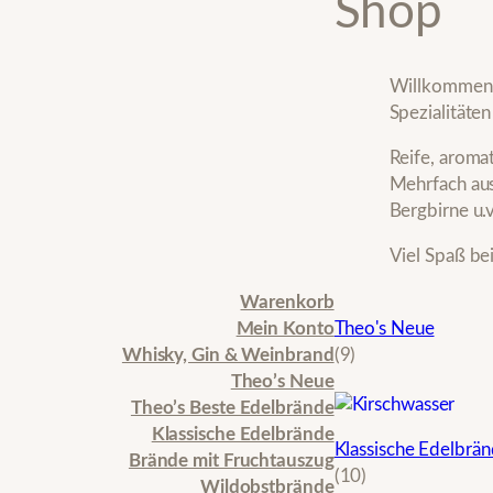
Shop
Willkommen b
Spezialitäte
Reife, aroma
Mehrfach aus
Bergbirne u.
Viel Spaß be
Warenkorb
Mein Konto
Theo's Neue
9
Whisky, Gin & Weinbrand
9
P
Theo’s Neue
r
Theo’s Beste Edelbrände
o
Klassische Edelbrände
Klassische Edelbrä
d
Brände mit Fruchtauszug
1
10
u
Wildobstbrände