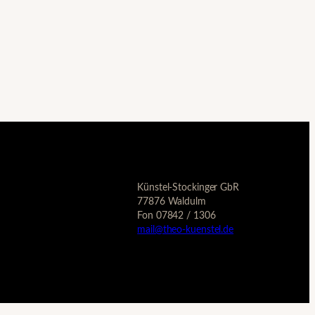
Künstel-Stockinger GbR
77876 Waldulm
Fon 07842 / 1306
mail@theo-kuenstel.de