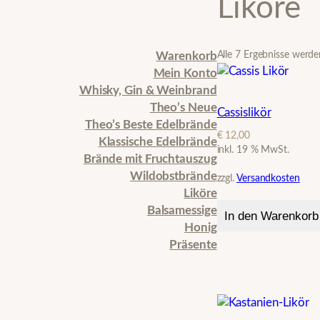
Liköre
Alle 7 Ergebnisse werde
Warenkorb
Mein Konto
Whisky, Gin & Weinbrand
Theo’s Neue
Cassislikör
Theo’s Beste Edelbrände
€
12,00
Klassische Edelbrände
inkl. 19 % MwSt.
Brände mit Fruchtauszug
Wildobstbrände
zzgl.
Versandkosten
Liköre
Balsamessige
In den Warenkorb
Honig
Präsente