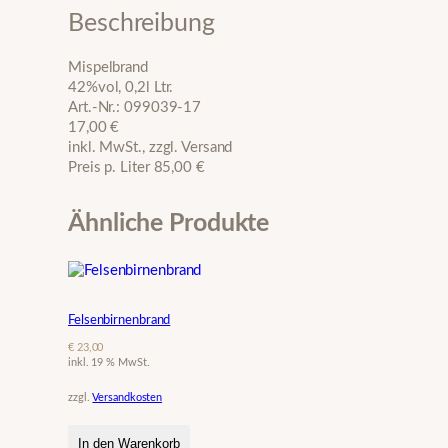
b
Beschreibung
r
a
Mispelbrand
n
42%vol, 0,2l Ltr.
d
Art.-Nr.: 099039-17
M
17,00 €
e
inkl. MwSt., zzgl. Versand
n
Preis p. Liter 85,00 €
g
e
Ähnliche Produkte
Felsenbirnenbrand
€
23,00
inkl. 19 % MwSt.
zzgl.
Versandkosten
In den Warenkorb