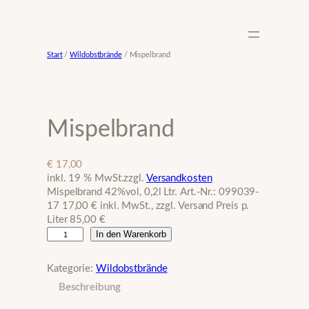
Zum
Inhalt
springen
Start
/
Wildobstbrände
/ Mispelbrand
Mispelbrand
€
17,00
inkl. 19 % MwSt.
zzgl.
Versandkosten
Mispelbrand 42%vol, 0,2l Ltr. Art.-Nr.: 099039-
17 17,00 € inkl. MwSt., zzgl. Versand Preis p.
Liter 85,00 €
M
In den Warenkorb
i
s
Kategorie:
Wildobstbrände
p
Beschreibung
e
l