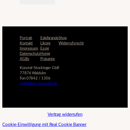
Portrait
Edelbrände
Shop
Kontakt
Liköre
Widerrufsrecht
Impressum
Essig
Datenschutz
Honig
AGBs
Präsente
Künstel-Stockinger GbR
77876 Waldulm
Fon 07842 / 1306
mail@theo-kuenstel.de
Vertrag widerrufen
Cookie-Einwilligung mit Real Cookie Banner