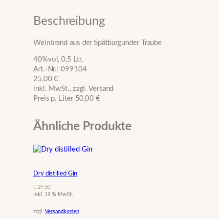
n
d
Beschreibung
M
e
Weinbrand aus der Spätburgunder Traube
n
g
40%vol, 0,5 Ltr.
e
Art.-Nr.: 099104
25,00 €
inkl. MwSt., zzgl. Versand
Preis p. Liter 50,00 €
Ähnliche Produkte
Dry distilled Gin
€
29,50
inkl. 19 % MwSt.
zzgl.
Versandkosten