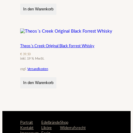
In den Warenkorb
Theos´s Creek Original Black Forrest Whisky
€
39,50
inkl. 19 % MwSt.
zzgl.
Versandkosten
In den Warenkorb
Portrait
Edelbrände
Shop
Kontakt
Liköre
Widerrufsrecht