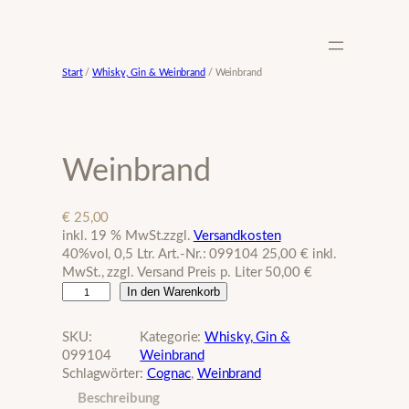
Zum
Inhalt
springen
Start
/
Whisky, Gin & Weinbrand
/ Weinbrand
Weinbrand
€
25,00
inkl. 19 % MwSt.
zzgl.
Versandkosten
40%vol, 0,5 Ltr. Art.-Nr.: 099104 25,00 € inkl.
MwSt., zzgl. Versand Preis p. Liter 50,00 €
W
In den Warenkorb
e
i
SKU:
Kategorie:
Whisky, Gin &
n
099104
Weinbrand
b
Schlagwörter:
Cognac
, 
Weinbrand
r
Beschreibung
a