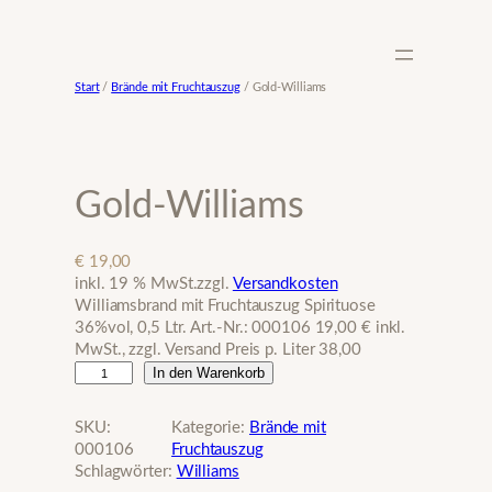
Zum
Inhalt
springen
Start
/
Brände mit Fruchtauszug
/ Gold-Williams
Gold-Williams
€
19,00
inkl. 19 % MwSt.
zzgl.
Versandkosten
Williamsbrand mit Fruchtauszug Spirituose
36%vol, 0,5 Ltr. Art.-Nr.: 000106 19,00 € inkl.
MwSt., zzgl. Versand Preis p. Liter 38,00
G
In den Warenkorb
o
l
SKU:
Kategorie:
Brände mit
d
000106
Fruchtauszug
-
Schlagwörter:
Williams
W