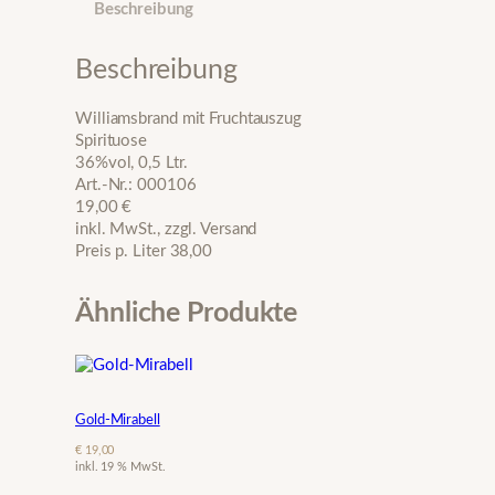
Beschreibung
i
l
l
Beschreibung
i
a
Williamsbrand mit Fruchtauszug
m
Spirituose
s
36%vol, 0,5 Ltr.
M
Art.-Nr.: 000106
e
19,00 €
n
inkl. MwSt., zzgl. Versand
g
Preis p. Liter 38,00
e
Ähnliche Produkte
Gold-Mirabell
€
19,00
inkl. 19 % MwSt.