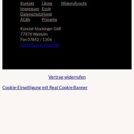
Kontakt
Liköre
Widerrufsrecht
Impressum
Essig
Datenschutz
Honig
AGBs
Präsente
Künstel-Stockinger GbR
77876 Waldulm
Fon 07842 / 1306
mail@theo-kuenstel.de
Vertrag widerrufen
Cookie-Einwilligung mit Real Cookie Banner