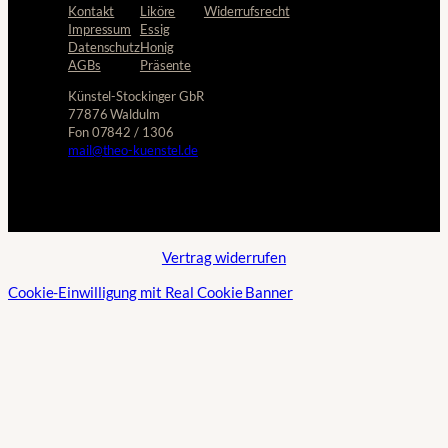
Kontakt
Liköre
Widerrufsrecht
Impressum
Essig
Datenschutz
Honig
AGBs
Präsente
Künstel-Stockinger GbR
77876 Waldulm
Fon 07842 / 1306
mail@theo-kuenstel.de
Vertrag widerrufen
Cookie-Einwilligung mit Real Cookie Banner