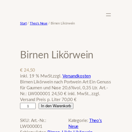
Zum
Inhalt
springen
Start
/
Theo's Neue
/ Birnen Likörwein
Birnen Likörwein
€
24,50
inkl. 19 % MwSt.
zzgl.
Versandkosten
Birnen Likörwein nach Portwein Art Ein Genuss
für Gaumen und Nase 20,6%vol, 0,35 Ltr. Art.-
Nr.: LW000001 24,50 € inkl. MwSt., zzgl.
Versand Preis p. Liter 70,00 €
B
In den Warenkorb
i
r
SKU:
Art.-Nr.:
Kategorie:
Theo’s
n
LW000001
Neue
e