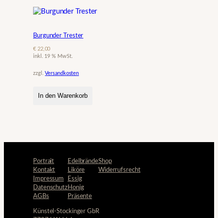
Burgunder Trester
€
22,00
inkl. 19 % MwSt.
zzgl.
Versandkosten
In den Warenkorb
Portrait
Edelbrände
Shop
Kontakt
Liköre
Widerrufsrecht
Impressum
Essig
Datenschutz
Honig
AGBs
Präsente
Künstel-Stockinger GbR