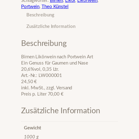
Schlagwörter:
Birnen
, 
Likör
, 
Likörwein
, 
n
Portwein
, 
Theo Künstel
L
Beschreibung
i
k
Zusätzliche Information
ö
r
w
Beschreibung
e
i
Birnen Likörwein nach Portwein Art
n
Ein Genuss für Gaumen und Nase
M
20,6%vol, 0,35 Ltr.
e
Art.-Nr.: LW000001
n
24,50 €
g
inkl. MwSt., zzgl. Versand
e
Preis p. Liter 70,00 €
Zusätzliche Information
Gewicht
1000 g