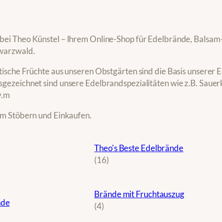
ei Theo Künstel – Ihrem Online-Shop für Edelbrände, Balsam-E
warzwald.
tische Früchte aus unseren Obstgärten sind die Basis unserer 
gezeichnet sind unsere Edelbrandspezialitäten wie z.B. Sauerk
v.m
im Stöbern und Einkaufen.
Theo's Beste Edelbrände
1
16
6
P
Brände mit Fruchtauszug
r
nde
4
4
o
P
d