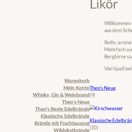
Likör
Willkommen b
aus dem Sch
Reife, aroma
Mehrfach aus
Bergbirne u.
Viel Spaß be
Warenkorb
Theo's Neue
Mein Konto
9
9
Whisky, Gin & Weinbrand
P
Theo’s Neue
r
Theo’s Beste Edelbrände
o
Klassische Edelbrände
Klassische Edelbrä
d
Brände mit Fruchtauszug
1
10
u
Wildobstbrände