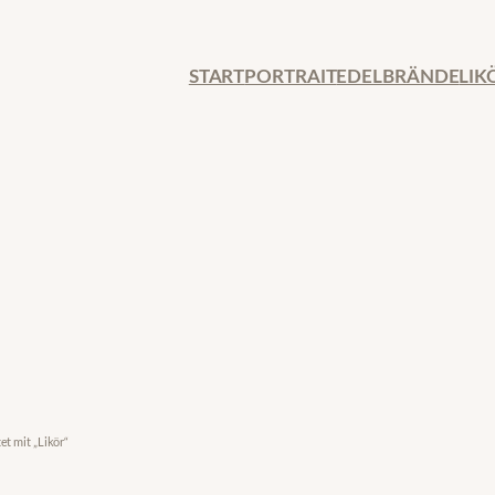
START
PORTRAIT
EDELBRÄNDE
LIK
t mit „Likör“