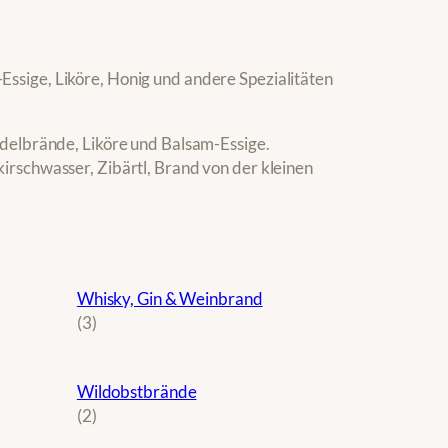
ssige, Liköre, Honig und andere Spezialitäten
Edelbrände, Liköre und Balsam-Essige.
irschwasser, Zibärtl, Brand von der kleinen
Whisky, Gin & Weinbrand
3
3
P
r
Wildobstbrände
o
2
2
d
P
u