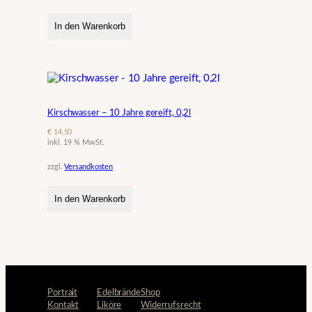
In den Warenkorb
Kirschwasser – 10 Jahre gereift, 0,2l
€
14,50
inkl. 19 % MwSt.
zzgl.
Versandkosten
In den Warenkorb
Portrait
Edelbrände
Shop
Kontakt
Liköre
Widerrufsrecht