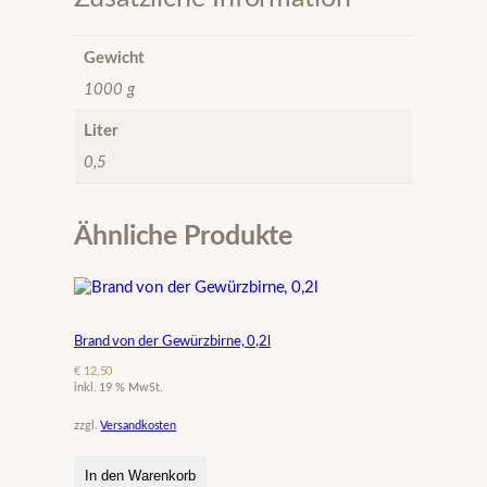
b
i
r
Gewicht
n
1000 g
e
,
Liter
0
0,5
,
2
l
M
Ähnliche Produkte
e
n
g
e
Brand von der Gewürzbirne, 0,2l
€
12,50
inkl. 19 % MwSt.
zzgl.
Versandkosten
In den Warenkorb