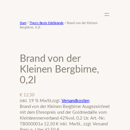
Zum
Inhalt
springen
Start
/
Theo's Beste Edelbrände
/ Brand von der Kleinen
Bergbirne, 0,2l
Brand von der
Kleinen Bergbirne,
0,2l
€
12,50
inkl. 19 % MwSt.
zzgl.
Versandkosten
Brand von der Kleinen Bergbirne Ausgezeichnet
mit dem Ehrenpreis und der Goldmedaille vom
Kleinbrennerverband 42%vol, 0,2 Ltr. Art.-Nr.:
TB000001a 12,50 € inkl. MwSt., zzgl. Versand
Preis p. Liter 62,50 €