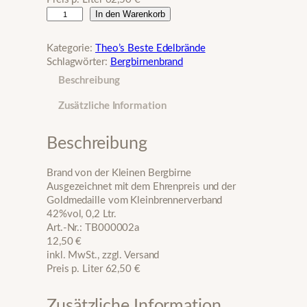
B
In den Warenkorb
r
a
Kategorie:
Theo’s Beste Edelbrände
n
Schlagwörter:
Bergbirnenbrand
d
Beschreibung
v
o
Zusätzliche Information
n
d
e
Beschreibung
r
K
Brand von der Kleinen Bergbirne
l
Ausgezeichnet mit dem Ehrenpreis und der
e
Goldmedaille vom Kleinbrennerverband
i
42%vol, 0,2 Ltr.
n
Art.-Nr.: TB000002a
e
12,50 €
n
inkl. MwSt., zzgl. Versand
B
Preis p. Liter 62,50 €
e
r
g
Zusätzliche Information