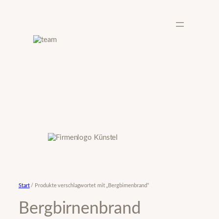
Zum
Inhalt
springen
Start
/ Produkte verschlagwortet mit „Bergbirnenbrand“
Bergbirnenbrand