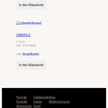
In den Warenkorb
ZIBÄRTLE
€
24,00
inkl. 19 % MwSt.
zzgl.
Versandkosten
In den Warenkorb
Portrait
Edelbrände
Shop
Kontakt
Liköre
Widerrufsrecht
Impressum
Essig