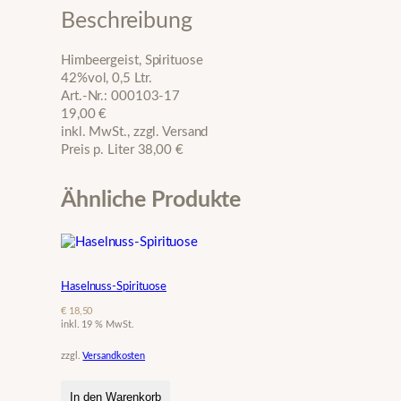
g
Beschreibung
e
i
Himbeergeist, Spirituose
s
42%vol, 0,5 Ltr.
t
Art.-Nr.: 000103-17
M
19,00 €
e
inkl. MwSt., zzgl. Versand
n
Preis p. Liter 38,00 €
g
e
Ähnliche Produkte
Haselnuss-Spirituose
€
18,50
inkl. 19 % MwSt.
zzgl.
Versandkosten
In den Warenkorb