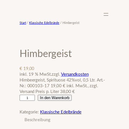
Zum
Inhalt
springen
Start
/
Klassische Edelbrände
/ Himbergeist
Himbergeist
€
19,00
inkl. 19 % MwSt.
zzgl.
Versandkosten
Himbeergeist, Spirituose 42%vol, 0,5 Ltr. Art.-
Nr.: 000103-17 19,00 € inkl. MwSt., zzgl.
Versand Preis p. Liter 38,00 €
H
In den Warenkorb
i
m
Kategorie:
Klassische Edelbrände
b
Beschreibung
e
r