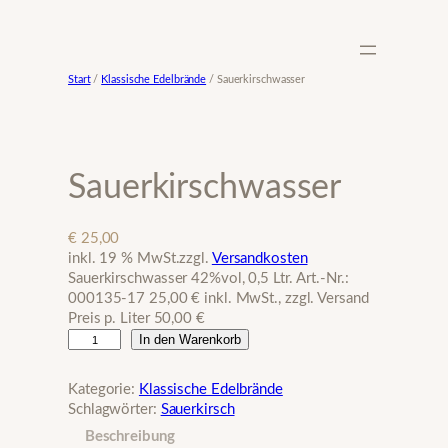
Zum
Inhalt
springen
Start
/
Klassische Edelbrände
/ Sauerkirschwasser
Sauerkirschwasser
€
25,00
inkl. 19 % MwSt.
zzgl.
Versandkosten
Sauerkirschwasser 42%vol, 0,5 Ltr. Art.-Nr.:
000135-17 25,00 € inkl. MwSt., zzgl. Versand
Preis p. Liter 50,00 €
S
In den Warenkorb
a
u
Kategorie:
Klassische Edelbrände
e
Schlagwörter:
Sauerkirsch
r
Beschreibung
k