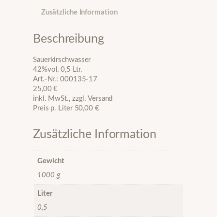
i
Zusätzliche Information
r
s
c
Beschreibung
h
w
Sauerkirschwasser
a
42%vol, 0,5 Ltr.
s
Art.-Nr.: 000135-17
s
25,00 €
e
inkl. MwSt., zzgl. Versand
r
Preis p. Liter 50,00 €
M
e
n
Zusätzliche Information
g
e
Gewicht
1000 g
Liter
0,5