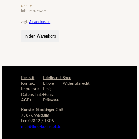
€
14,00
inkl. 19 % MwSt.
zzgl.
Versandkosten
In den Warenkorb
Portrait
Edelbrände
Shop
Kontakt
Liköre
Widerrufsrecht
Impressum
Essig
Datenschutz
Honig
AGBs
Präsente
Künstel-Stockinger GbR
77876 Waldulm
Fon 07842 / 1306
mail@theo-kuenstel.de