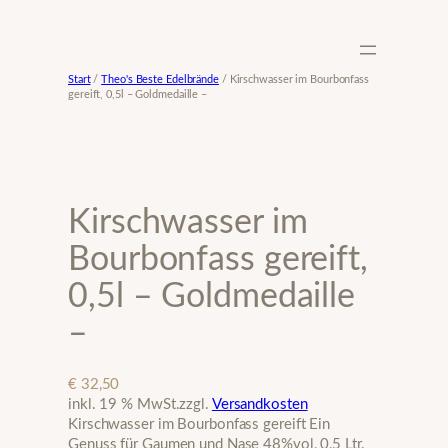
Zum
Inhalt
springen
Start
/
Theo's Beste Edelbrände
/ Kirschwasser im Bourbonfass
gereift, 0,5l – Goldmedaille –
Kirschwasser im
Bourbonfass gereift,
0,5l – Goldmedaille
–
€
32,50
inkl. 19 % MwSt.
zzgl.
Versandkosten
Kirschwasser im Bourbonfass gereift Ein
Genuss für Gaumen und Nase 48%vol, 0,5 Ltr.