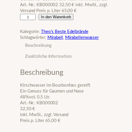
Art.-Nr.: KB000002 32,50 € inkl. MwSt., zzgl.
Versand Preis p. Liter 65,00 €
K
In den Warenkorb
i
r
Kategorie:
Theo’s Beste Edelbrände
s
Schlagwörter:
Mirabell
, 
Mirabellenwasser
c
Beschreibung
h
w
Zusätzliche Information
a
s
s
Beschreibung
e
r
Kirschwasser im Bourbonfass gereift
i
Ein Genuss für Gaumen und Nase
m
48%vol, 0,5 Ltr.
B
Art.-Nr.: KB000002
o
32,50 €
u
inkl. MwSt., zzgl. Versand
r
Preis p. Liter 65,00 €
b
o