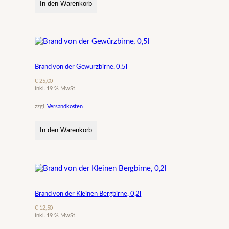
In den Warenkorb
e
d
a
i
l
l
Brand von der Gewürzbirne, 0,5l
e
–
€
25,00
inkl. 19 % MwSt.
M
e
zzgl.
Versandkosten
n
g
In den Warenkorb
e
Brand von der Kleinen Bergbirne, 0,2l
€
12,50
inkl. 19 % MwSt.