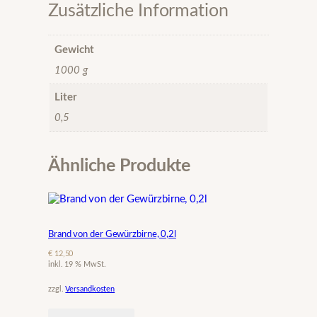
n
Zusätzliche Information
f
a
s
Gewicht
s
1000 g
g
e
Liter
r
0,5
e
i
f
t
Ähnliche Produkte
,
0
,
5
l
Brand von der Gewürzbirne, 0,2l
–
€
12,50
G
inkl. 19 % MwSt.
o
l
zzgl.
Versandkosten
d
m