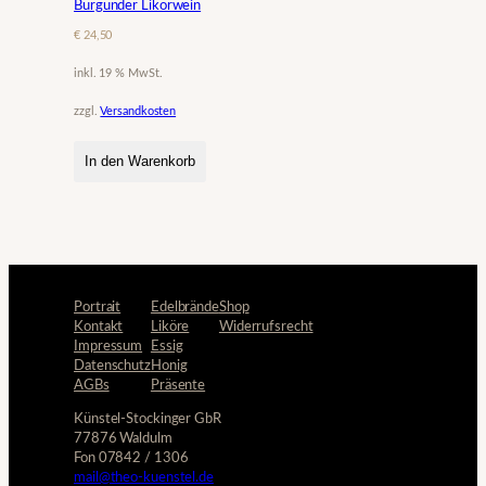
Burgunder Likörwein
€
24,50
inkl. 19 % MwSt.
zzgl.
Versandkosten
In den Warenkorb
Portrait
Edelbrände
Shop
Kontakt
Liköre
Widerrufsrecht
Impressum
Essig
Datenschutz
Honig
AGBs
Präsente
Künstel-Stockinger GbR
77876 Waldulm
Fon 07842 / 1306
mail@theo-kuenstel.de