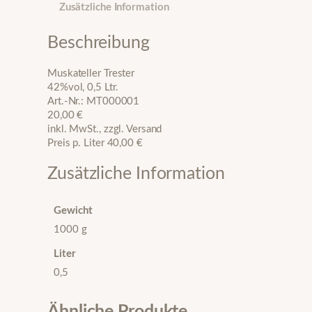
l
Zusätzliche Information
e
r
Beschreibung
T
r
Muskateller Trester
e
42%vol, 0,5 Ltr.
s
Art.-Nr.: MT000001
t
20,00 €
e
inkl. MwSt., zzgl. Versand
r
Preis p. Liter 40,00 €
M
e
Zusätzliche Information
n
g
e
Gewicht
1000 g
Liter
0,5
Ähnliche Produkte