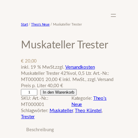
Zum
Inhalt
springen
Start
/
Theo's Neue
/ Muskateller Trester
Muskateller Trester
€
20,00
inkl. 19 % MwSt.
zzgl.
Versandkosten
Muskateller Trester 42%vol, 0,5 Ltr. Art.-Nr.:
MT000001 20,00 € inkl. MwSt., zzgl. Versand
Preis p. Liter 40,00 €
M
In den Warenkorb
u
SKU:
Art.-Nr.:
Kategorie:
Theo’s
s
MT000001
Neue
k
Schlagwörter:
Muskateller
, 
Theo Künstel
, 
a
Trester
t
e
Beschreibung
l