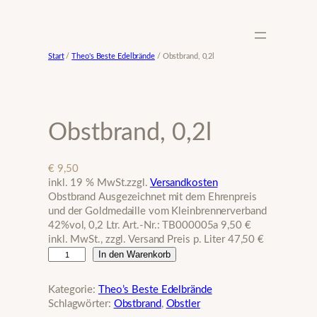
Zum
Inhalt
springen
Start
/
Theo's Beste Edelbrände
/ Obstbrand, 0,2l
Obstbrand, 0,2l
€
9,50
inkl. 19 % MwSt.
zzgl.
Versandkosten
Obstbrand Ausgezeichnet mit dem Ehrenpreis
und der Goldmedaille vom Kleinbrennerverband
42%vol, 0,2 Ltr. Art.-Nr.: TB000005a 9,50 €
inkl. MwSt., zzgl. Versand Preis p. Liter 47,50 €
O
In den Warenkorb
b
s
Kategorie:
Theo’s Beste Edelbrände
t
Schlagwörter:
Obstbrand
, 
Obstler
b