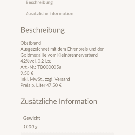
Beschreibung
r
a
Zusätzliche Information
n
d
,
Beschreibung
0
,
Obstbrand
2
Ausgezeichnet mit dem Ehrenpreis und der
l
Goldmedaille vom Kleinbrennerverband
M
42%vol, 0,2 Ltr.
e
Art.-Nr.: TB000005a
n
9,50 €
g
inkl. MwSt., zzgl. Versand
e
Preis p. Liter 47,50 €
Zusätzliche Information
Gewicht
1000 g