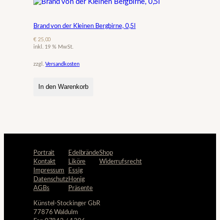
Brand von der Kleinen Bergbirne, 0,5l
€
25,00
inkl. 19 % MwSt.
zzgl.
Versandkosten
In den Warenkorb
Portrait
Edelbrände
Shop
Kontakt
Liköre
Widerrufsrecht
Impressum
Essig
Datenschutz
Honig
AGBs
Präsente
Künstel-Stockinger GbR
77876 Waldulm