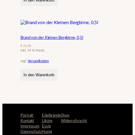
In den Warenkorb
Brand von der Kleinen Bergbirne, 0,5l
€
25,00
inkl. 19 % MwSt.
zzgl.
Versandkosten
In den Warenkorb
Portrait
Edelbrände
Shop
Kontakt
Liköre
Widerrufsrecht
Impressum
Essig
Datenschutz
Honig