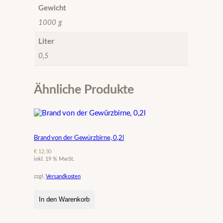
r
Gewicht
e
1000 g
g
e
Liter
r
0,5
e
i
f
t
Ähnliche Produkte
M
e
n
g
e
Brand von der Gewürzbirne, 0,2l
€
12,50
inkl. 19 % MwSt.
zzgl.
Versandkosten
In den Warenkorb