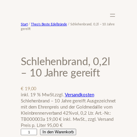
Zum
Inhalt
springen
Start
/
Theo's Beste Edelbrände
/ Schlehenbrand, 0,2l – 10 Jahre
gereift
Schlehenbrand, 0,2l
– 10 Jahre gereift
€
19,00
inkl. 19 % MwSt.
zzgl.
Versandkosten
Schlehenbrand – 10 Jahre gereift Ausgezeichnet
mit dem Ehrenpreis und der Goldmedaille vom
Kleinbrennerverband 42%vol, 0,2 Ltr. Art.-Nr.:
TB000003a 19,00 € inkl. MwSt., zzgl. Versand
Preis p. Liter 95,00 €
S
In den Warenkorb