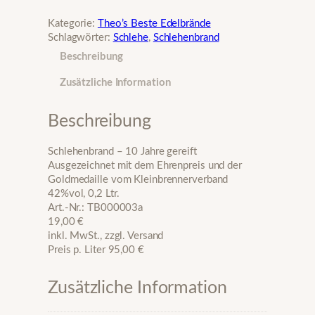
c
h
Kategorie:
Theo’s Beste Edelbrände
l
Schlagwörter:
Schlehe
, 
Schlehenbrand
e
Beschreibung
h
e
Zusätzliche Information
n
b
r
Beschreibung
a
n
Schlehenbrand – 10 Jahre gereift
d
Ausgezeichnet mit dem Ehrenpreis und der
,
Goldmedaille vom Kleinbrennerverband
0
42%vol, 0,2 Ltr.
,
Art.-Nr.: TB000003a
2
19,00 €
l
inkl. MwSt., zzgl. Versand
–
Preis p. Liter 95,00 €
1
0
J
Zusätzliche Information
a
h