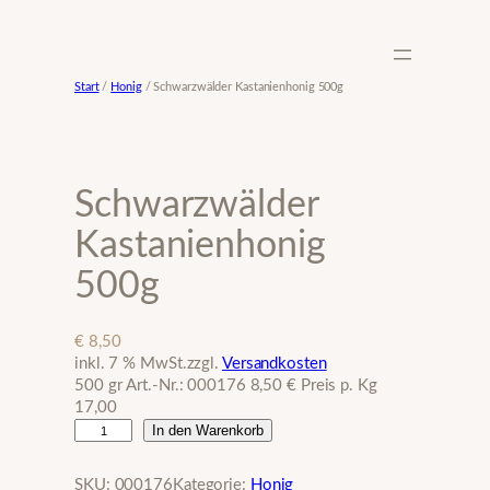
Zum
Inhalt
springen
Start
/
Honig
/ Schwarzwälder Kastanienhonig 500g
Schwarzwälder
Kastanienhonig
500g
€
8,50
inkl. 7 % MwSt.
zzgl.
Versandkosten
500 gr Art.-Nr.: 000176 8,50 € Preis p. Kg
17,00
S
In den Warenkorb
c
h
SKU:
000176
Kategorie:
Honig