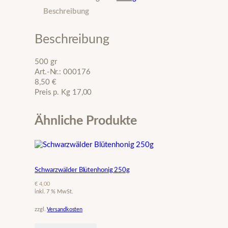
w
Beschreibung
a
r
z
Beschreibung
w
ä
500 gr
l
Art.-Nr.: 000176
d
8,50 €
e
Preis p. Kg 17,00
r
K
a
Ähnliche Produkte
s
t
a
n
i
Schwarzwälder Blütenhonig 250g
e
€
4,00
n
inkl. 7 % MwSt.
h
o
zzgl.
Versandkosten
n
i