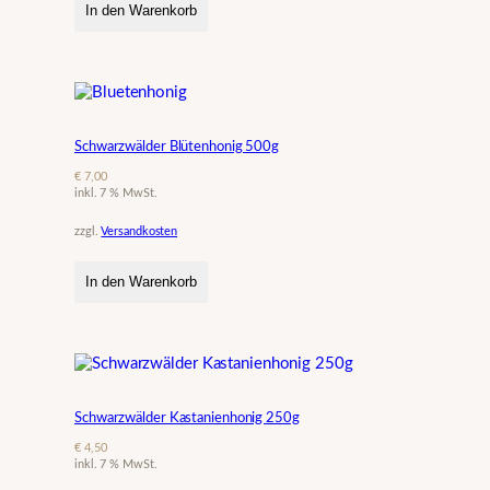
In den Warenkorb
g
5
0
0
g
M
e
Schwarzwälder Blütenhonig 500g
n
€
7,00
g
inkl. 7 % MwSt.
e
zzgl.
Versandkosten
In den Warenkorb
Schwarzwälder Kastanienhonig 250g
€
4,50
inkl. 7 % MwSt.