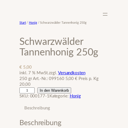
Zum
Inhalt
springen
Start
/
Honig
/ Schwarzwälder Tannenhonig 250g
Schwarzwälder
Tannenhonig 250g
€
5,00
inkl. 7 % MwSt.
zzgl.
Versandkosten
250 gr Art.-Nr.: 099160 5,00 € Preis p. Kg
20,00
S
In den Warenkorb
c
SKU:
000177-1
Kategorie:
Honig
h
w
Beschreibung
a
r
Beschreibung
z