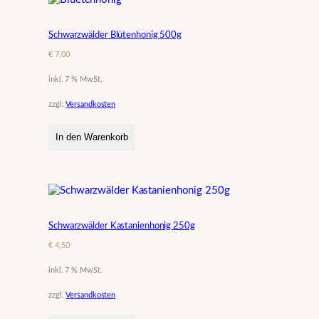
n
g
Schwarzwälder Blütenhonig 500g
e
€
7,00
inkl. 7 % MwSt.
zzgl.
Versandkosten
In den Warenkorb
Schwarzwälder Kastanienhonig 250g
€
4,50
inkl. 7 % MwSt.
zzgl.
Versandkosten