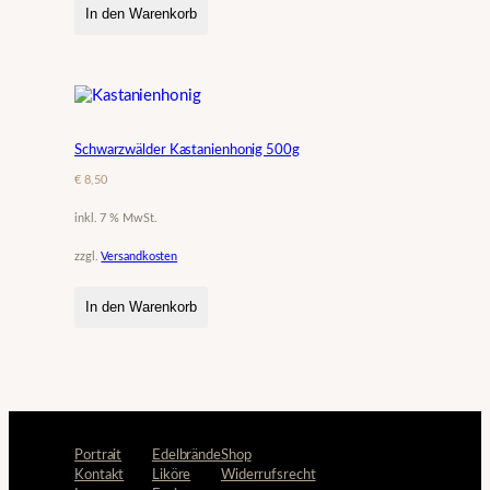
In den Warenkorb
Schwarzwälder Kastanienhonig 500g
€
8,50
inkl. 7 % MwSt.
zzgl.
Versandkosten
In den Warenkorb
Portrait
Edelbrände
Shop
Kontakt
Liköre
Widerrufsrecht