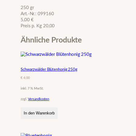
w
250 gr
ä
Art.-Nr.: 099160
l
5,00 €
d
Preis p. Kg 20,00
e
r
T
Ähnliche Produkte
a
n
n
e
n
Schwarzwälder Blütenhonig 250g
h
€
4,00
o
n
inkl. 7 % MwSt.
i
g
zzgl.
Versandkosten
2
5
In den Warenkorb
0
g
M
e