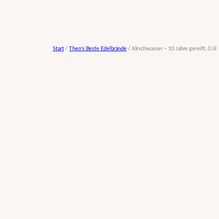
Zum
Inhalt
springen
Start
/
Theo's Beste Edelbrände
/ Kirschwasser – 10 Jahre gereift, 0,5l