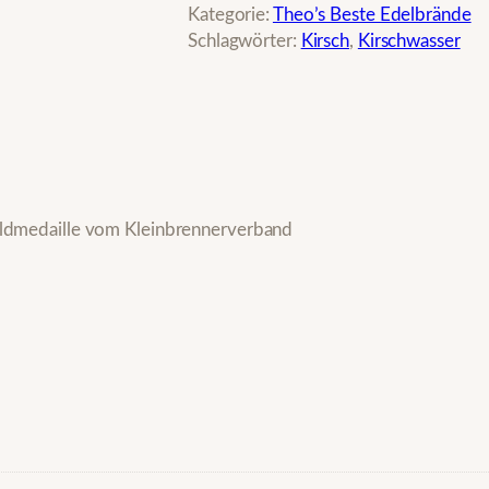
r
Kategorie:
Theo’s Beste Edelbrände
s
Schlagwörter:
Kirsch
, 
Kirschwasser
c
h
w
a
s
s
e
ldmedaille vom Kleinbrennerverband
r
–
1
0
J
a
h
r
e
g