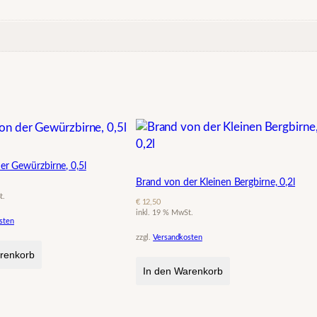
e
r
e
i
f
t
,
0
,
5
er Gewürzbirne, 0,5l
l
Brand von der Kleinen Bergbirne, 0,2l
M
t.
€
12,50
e
inkl. 19 % MwSt.
sten
n
zzgl.
Versandkosten
g
renkorb
e
In den Warenkorb