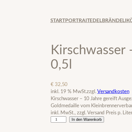
START
PORTRAIT
EDELBRÄNDE
LIK
Kirschwasser –
0,5l
€
32,50
inkl. 19 % MwSt.
zzgl.
Versandkosten
Kirschwasser – 10 Jahre gereift Ausg
Goldmedaille vom Kleinbrennerverban
inkl. MwSt., zzgl. Versand Preis p. Lit
K
In den Warenkorb
i